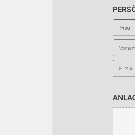
PERS
ANLA