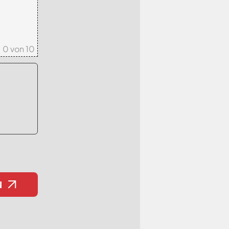
0
von 10
N