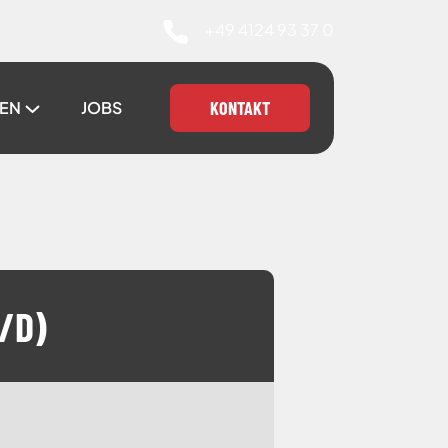
+49 4124 93 37 0
GEN
JOBS
KONTAKT
/D)